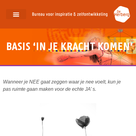
Over ons
Ons aanbod
BASIS ‘IN JE KRACHT KOMEN’
Wanneer je NEE gaat zeggen waar je nee voelt, kun je
pas ruimte gaan maken voor de echte JA’ s.