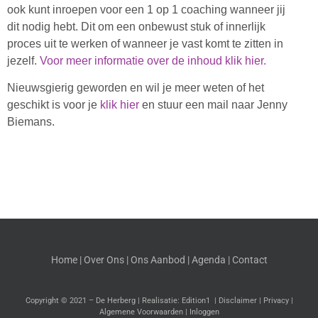
ook kunt inroepen voor een 1 op 1 coaching wanneer jij
dit nodig hebt. Dit om een onbewust stuk of innerlijk
proces uit te werken of wanneer je vast komt te zitten in
jezelf.
Voor meer informatie over de inhoud klik hier.
Nieuwsgierig geworden en wil je meer weten of het
geschikt is voor je
klik hier
en stuur een mail naar Jenny
Biemans.
Home
|
Over Ons
| Ons Aanbod |
Agenda
|
Contact
Copyright © 2021 – De Herberg | Realisatie:
Edition1
|
Disclaimer
|
Privacy
|
Algemene Voorwaarden
|
Inloggen